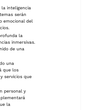
la inteligencia
istemas serán
o emocional del
cios.
rofunda la
ncias inmersivas.
enido de una
ndo una
á que los
y servicios que
n personal y
implementará
ue la