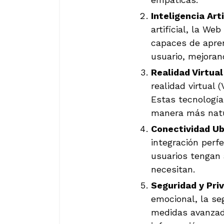
Inteligencia Art
artificial, la We
capaces de apren
usuario, mejorand
Realidad Virtua
realidad virtual 
Estas tecnología
manera más natu
Conectividad Ub
integración perf
usuarios tengan 
necesitan.
Seguridad y Pri
emocional, la se
medidas avanzada