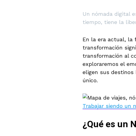
Un nómada digital es
tiempo, tiene la libe
En la era actual, l
transformación sign
transformación al co
exploraremos el em
eligen sus destinos 
único.
Trabajar siendo un 
¿Qué es un N