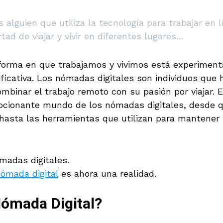
 alguien que utiliza la tecnología para trabajar en 
rtad de viajar y vivir en diferentes lugares…
a forma en que trabajamos y vivimos está experimen
ificativa. Los nómadas digitales son individuos que
mbinar el trabajo remoto con su pasión por viajar. E
ocionante mundo de los nómadas digitales, desde 
hasta las herramientas que utilizan para mantener 
nómada digital
es ahora una realidad.
ómada Digital?