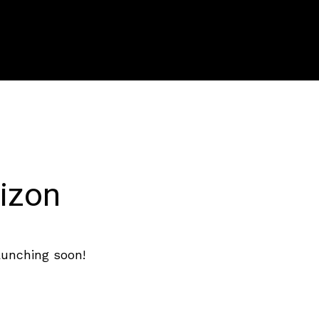
rizon
aunching soon!