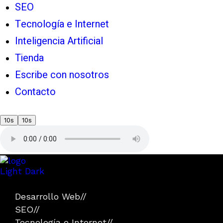
SEO
Tecnología e Internet
Inteligencia Artificial
Tienda
Escribe con nosotros
Contacto
10s
10s
Light
Dark
Desarrollo Web
//
SEO
//
Tecnología e Internet
//